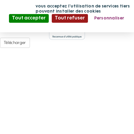
1 FLYER-AFFICHE
Panneau de gestion des cookies
En continuant
vous acceptez l'utilisation de services tiers
de défiler,
pouvant installer des cookies
Tout accepter
Tout refuser
Personnaliser
Déposé par
Adminfpv
·
le 08/02/2021 à 14:27
A
Politique de confidentialité
Document Adobe Acrobat PDF (520,7
Ko
)
Télécharger