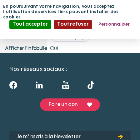
APA
Panneau de gestion des cookies
En poursuivant votre navigation, vous acceptez
l'utilisation de services tiers pouvant installer des
cookies
A
Adminfpv
· le 26/11/2020 à 09:40
Tout accepter
Tout refuser
Personnaliser
Politique de confidentialité
Définition
Allocation personnalisée d'autonomie
Afficher l'infobulle
Oui
Nos réseaux sociaux :
Faire un don
Je m'inscris à la Newsletter