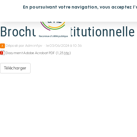
Panneau de gestion des cookies
En poursuivant votre navigation, vous acceptez l'ut
Vous cherchez un étab
Brochure institutionnell
Déposé par
Adminfpv
·
le 05/06/2024 à 10:56
A
Document Adobe Acrobat PDF (1,25
Mo
)
Télécharger