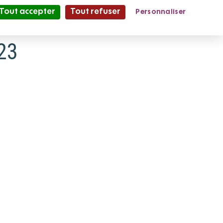
Tout accepter
Tout refuser
Personnaliser
Partage et Vie
le Mag'
023