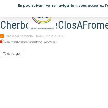
Panneau de gestion des cookies
En poursuivant votre navigation, vous acceptez l'ut
Vous cherchez un étab
Cherbourg-LeClosAFrom
Déposé par
Adminfpv
·
le 03/07/2020 à 14:30
A
Document Adobe Acrobat PDF (2,09
Mo
)
Télécharger