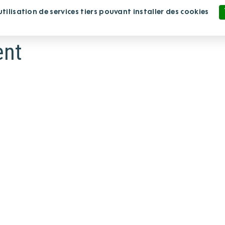
ilisation de services tiers pouvant installer des cookies
lissement
Nous rejoindre
Nous soutenir
Politique de confidentialité
ent