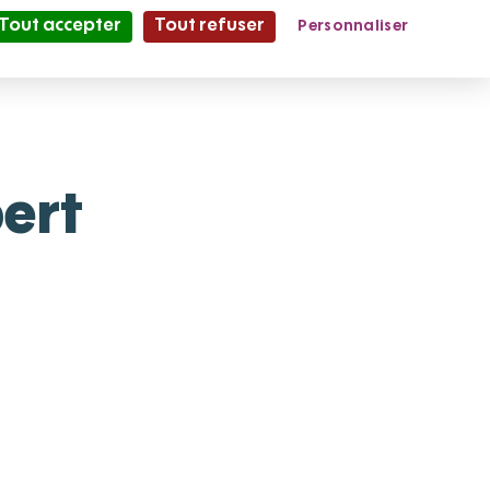
Tout accepter
Tout refuser
Personnaliser
Partage et Vie
le Mag'
ert