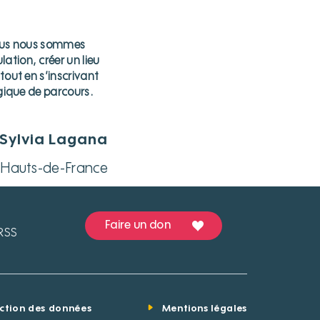
 nous nous sommes
ation, créer un lieu
tout en s’inscrivant
ogique de parcours.
Sylvia Lagana
le Hauts-de-France
Faire un don
RSS
ection des données
Mentions légales