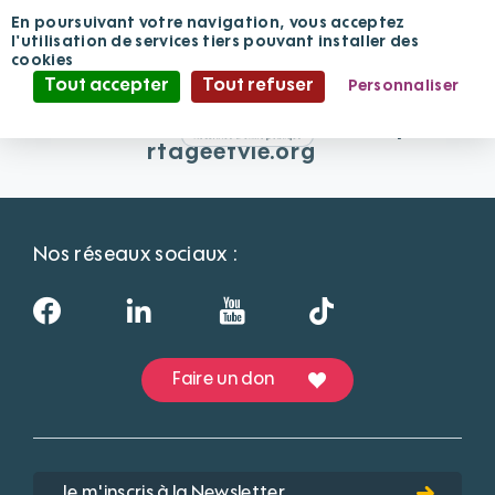
Panneau de gestion des cookies
En poursuivant votre navigation, vous acceptez
l'utilisation de services tiers pouvant installer des
Contact
cookies
Tout accepter
Tout refuser
Personnaliser
Téléphone : 02 33 71 71 83
Politique de confidentialité
crt.leclosafroment@fondationpa
rtageetvie.org
Nos réseaux sociaux :
Faire un don
Je m'inscris à la Newsletter