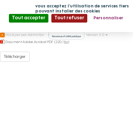
CP-Inauguration-30 ans
Panneau de gestion des cookies
En continuant
vous acceptez l'utilisation de services tiers
de défiler,
pouvant installer des cookies
La Fonderie-Douai
Tout accepter
Tout refuser
Personnaliser
Politique de confidentialité
Mis à jour par
Adminfpv
·
le 05/06/2024 à 19:09 · Version 3.0
A
Document Adobe Acrobat PDF (220,1
Ko
)
Télécharger