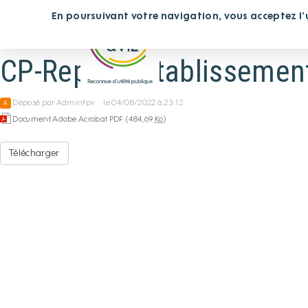
Panneau de gestion des cookies
En poursuivant votre navigation, vous acceptez l'ut
Vous cherchez un étab
CP-Reprise établissement
Déposé par
Adminfpv
·
le 04/08/2022 à 23:12
A
Document Adobe Acrobat PDF (484,69
Ko
)
Télécharger