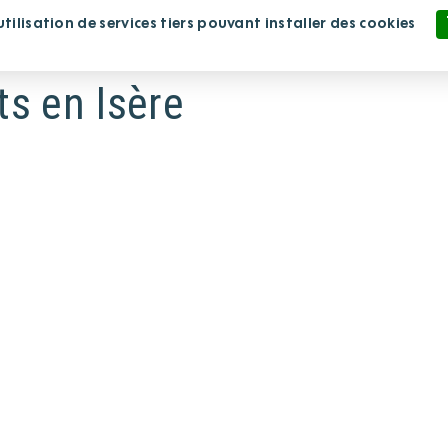
ilisation de services tiers pouvant installer des cookies
lissement
Nous rejoindre
Nous soutenir
Politique de confidentialité
s en Isère