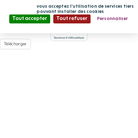
Duclair-LArchipel
Panneau de gestion des cookies
En continuant
vous acceptez l'utilisation de services tiers
de défiler,
pouvant installer des cookies
Tout accepter
Tout refuser
Personnaliser
Déposé par
Adminfpv
·
le 16/07/2020 à 09:29
A
Politique de confidentialité
Document Adobe Acrobat PDF (3,16
Mo
)
Télécharger