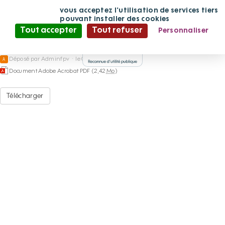
FrontenayRohanRohan-
Panneau de gestion des cookies
En continuant
vous acceptez l'utilisation de services tiers
de défiler,
pouvant installer des cookies
LesTroisRoix
Tout accepter
Tout refuser
Personnaliser
Politique de confidentialité
Déposé par
Adminfpv
·
le 03/07/2020 à 15:08
A
Document Adobe Acrobat PDF (2,42
Mo
)
Télécharger