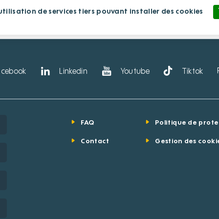
ilisation de services tiers pouvant installer des cookies
blissement
Nous rejoindre
Nous soutenir
Politique de confidentialité
acebook
Linkedin
Youtube
Tiktok
FAQ
Politique de prot
Contact
Gestion des cooki