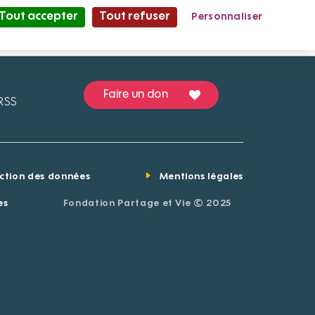
Tout accepter
Tout refuser
Personnaliser
Partage et Vie
le Mag'
Faire un don
RSS
ection des données
Mentions légales
es
Fondation Partage et Vie © 2025