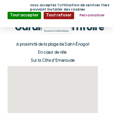
Panneau de gestion des cookies
En continuant
vous acceptez l'utilisation de services tiers
de défiler,
pouvant installer des cookies
Hôpital Arthur
Tout accepter
Tout refuser
Personnaliser
Politique de confidentialité
Gardiner - territoire
A proximité de la plage de Saint-Énogat
En cœur de ville
Sur la Côte d'Emeraude