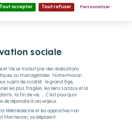
Tout accepter
Tout refuser
Personnaliser
Partage et Vie
le Mag'
ovation sociale
 et Vie se traduit par des réalisations
utiques ou managériales. Notre mission
 sujets de société : le grand âge,
les plus fragiles, les liens sociaux et la
idants, la fin de vie, … C’est pourquoi
re de répondre à ces enjeux.
 la télémédecine et les approches non
Montessori, se déploient.