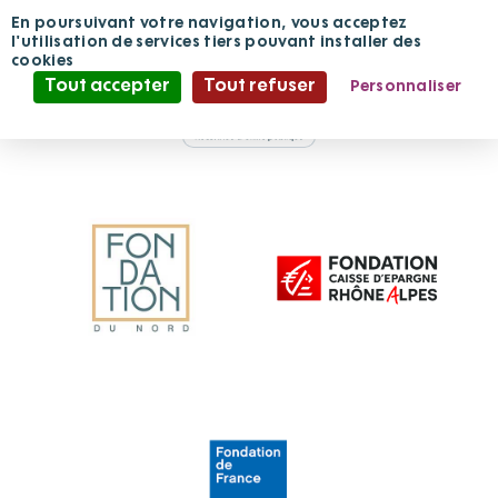
Panneau de gestion des cookies
En poursuivant votre navigation, vous acceptez
Ils nous font déjà
l'utilisation de services tiers pouvant installer des
cookies
confiance, merci à
Tout accepter
Tout refuser
Personnaliser
Politique de confidentialité
eux