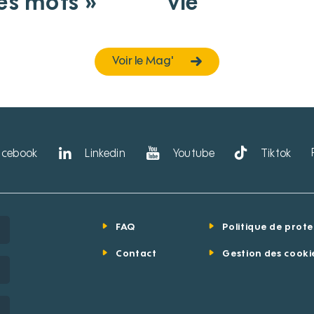
les mots »
vie
Voir le Mag'
acebook
Linkedin
Youtube
Tiktok
FAQ
Politique de prot
Contact
Gestion des cooki