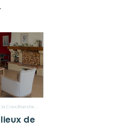
t
ix Blanche Les Champs Blancs
 lieux de