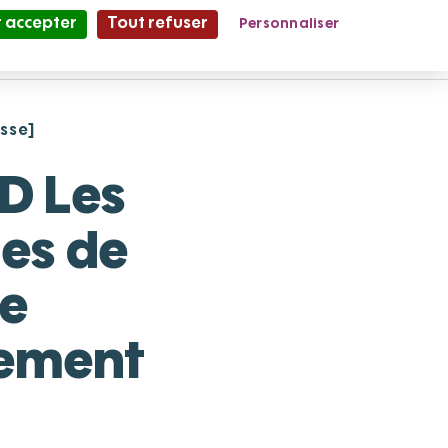
 accepter
Tout refuser
Personnaliser
Partage et Vie
le Mag'
sse]
D Les
es de
de
sement