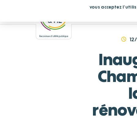
Panneau de gestion des cookies
En continuant de défiler,
vous acceptez l'utili
Vous cherchez un éta
12
Inau
Cham
l
rénov