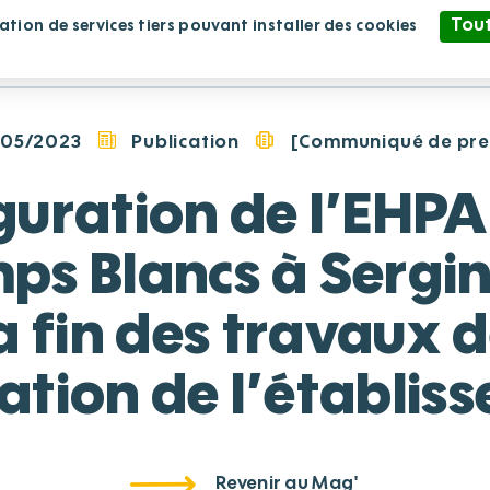
Tout
sation de services tiers pouvant installer des cookies
blissement
Nous rejoindre
Nous soutenir
Politique de confidentialité
/05/2023
Publication
[Communiqué de pre
guration de l’EHPA
ps Blancs à Sergin
a fin des travaux 
ation de l’établis
Revenir au Mag'