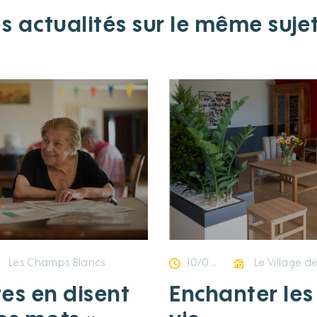
s actualités sur le même suje
Les Champs Blancs
10/04/2025
Le Village de la Cro
tes en disent
Enchanter les