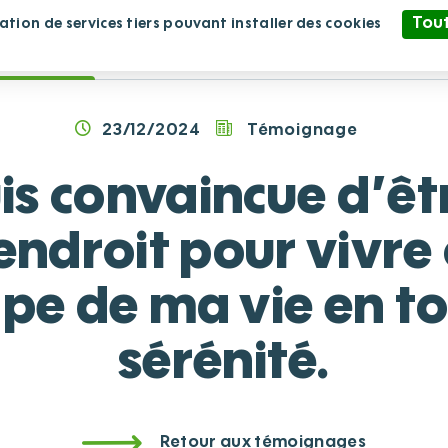
Tout
sation de services tiers pouvant installer des cookies
blissement
Nous rejoindre
Nous soutenir
Politique de confidentialité
23/12/2024
Témoignage
uis convaincue d’êt
endroit pour vivre 
pe de ma vie en t
sérénité.
Retour aux témoignages