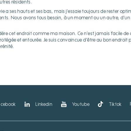
utres résidents.
vie a ses hauts et ses bas, mais j’essaie toujours de rester opti
idents. Nous avons tous besoin, à un moment ou un autre, d’un 
idère cet endroit comme ma maison. Ce n’est jamais facile de q
protégée et entourée. Je suis convaincue d’être au bon endroit 
rénité.
acebook
Linkedin
Youtube
Tiktok