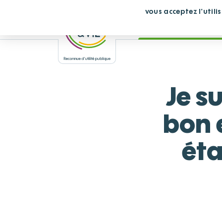
Panneau de gestion des cookies
En continuant de défiler,
vous acceptez l'utili
Vous cherchez un éta
Je s
bon 
éta