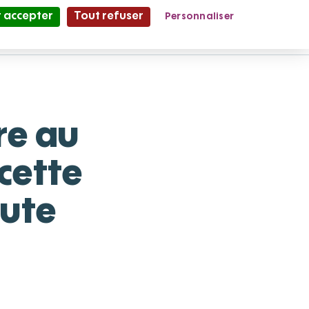
 accepter
Tout refuser
Personnaliser
Partage et Vie
le Mag'
re au
cette
oute