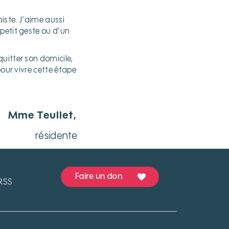
miste. J’aime aussi
petit geste ou d’un
uitter son domicile,
pour vivre cette étape
Mme Teullet,
résidente
Faire un don
RSS