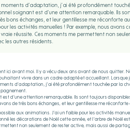
s moments d’adaptation, j’ai été profondément touchée 
nel soignant est d’une attention remarquable. Ils sont
 bons échanges, et leur gentillesse me réconforte au 
 pour les activités manuelles ! Par exemple, nous avons
e vraie réussite. Ces moments me permettent non seulem
c les autres résidents.
nt ici avant moi. Il y a vécu deux ans avant de nous quitter. N
uhaitant vivre dans un cadre adapté et accueillant. Lorsque je
nts d’adaptation, j’ai été profondément touchée par la chal
ompagnement.
 est d’une attention remarquable. Ils sont toujours disponible
ns de très bons échanges, et leur gentillesse me réconforte 
possible aux animations. J’ai un faible pour les activités manuel
né les décorations de Noël cette année, et l’arbre de Noël est 
ettent non seulement de rester active, mais aussi de partag