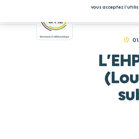
Panneau de gestion des cookies
En continuant de défiler,
vous acceptez l'utili
Vous cherchez un éta
01
L’EHP
(Lou
su