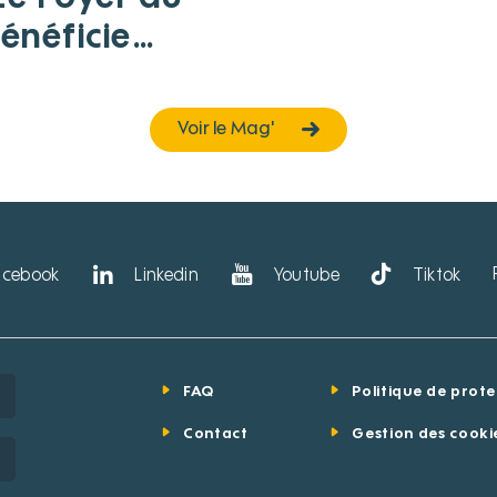
bénéficie
vention
ne pour des
Voir le Mag'
ransfert
acebook
Linkedin
Youtube
Tiktok
FAQ
Politique de prot
Contact
Gestion des cooki