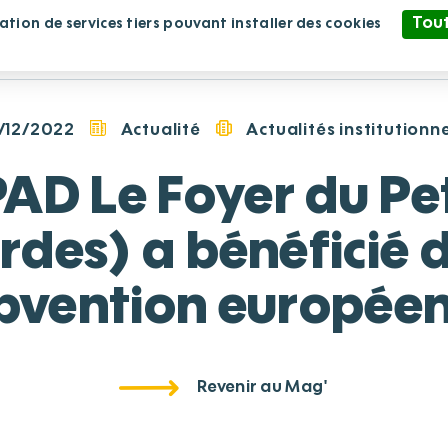
Tout
sation de services tiers pouvant installer des cookies
blissement
Nous rejoindre
Nous soutenir
Politique de confidentialité
/12/2022
Actualité
Actualités institutionne
AD Le Foyer du Pet
rdes) a bénéficié 
bvention europée
Revenir au Mag'