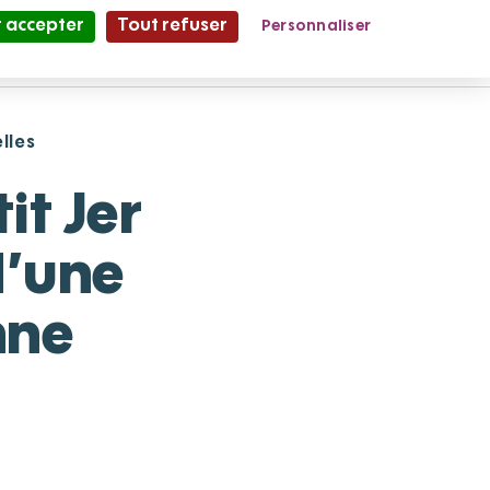
 accepter
Tout refuser
Personnaliser
Partage et Vie
le Mag'
lles
it Jer
d’une
nne