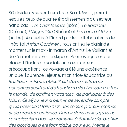
80 résidents se sont rendus à Saint-Malo, parmi
lesquels ceux de quatre établissements du secteur
handicap :
Les
Chantournes
(Isère),
Le Bastidou
(Drôme),
L’Argentière
(Rhône) et
Les Lacs d’Orient
(Aube). Accueillis à Dinard par les collaborateurs de
2
l’hôpital
Arthur Gardiner
, tous ont eu le plaisir de
monter sur le maxi-trimaran d’Arthur Le Vaillant et
de s’entretenir avec le skipper. Pour les équipes qui
placent l’inclusion sociale au cœur de leurs
préoccupations, ce voyage a été une expérience
unique. Laurence Lejeune, monitrice-éducatrice au
Bastidou
: «
Notre objectif est de permettre aux
personnes souffrant de handicap de vivre comme tout
le monde, de partir en vacances, de participer à des
loisirs. Ce séjour leur a permis de se rendre compte
qu’ils pouvaient faire bien des choses par eux-mêmes
et de prendre confiance. Dormir dans un lieu qu’ils ne
connaissaient pas, se promener à Saint-Malo, profiter
des boutiques a été formidable pour eux. Même le