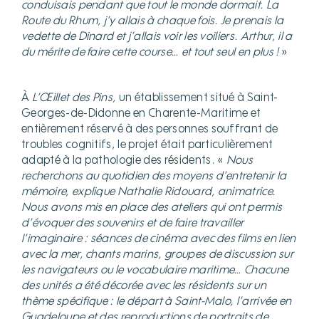
conduisais pendant que tout le monde dormait. La
Route du Rhum, j’y allais à chaque fois. Je prenais la
vedette de Dinard et j’allais voir les voiliers. Arthur, il a
du mérite de faire cette course… et tout seul en plus
!
»
À
L’Œillet des Pins,
un établissement situé à Saint-
Georges-de-Didonne en Charente-Maritime et
entièrement réservé à des personnes souffrant de
troubles cognitifs, le projet était particulièrement
adapté à la pathologie des résidents. «
Nous
recherchons au quotidien des moyens d’entretenir la
mémoire, explique Nathalie Ridouard, animatrice.
Nous avons mis en place des ateliers qui ont permis
d’évoquer des souvenirs et de faire travailler
l’imaginaire : séances de cinéma avec des films en lien
avec la mer, chants marins, groupes de discussion sur
les navigateurs ou le vocabulaire maritime…
Chacune
des unités a été décorée avec les résidents sur un
thème spécifique : le départ à Saint-Malo, l’arrivée en
Guadeloupe et des reproductions de portraits de