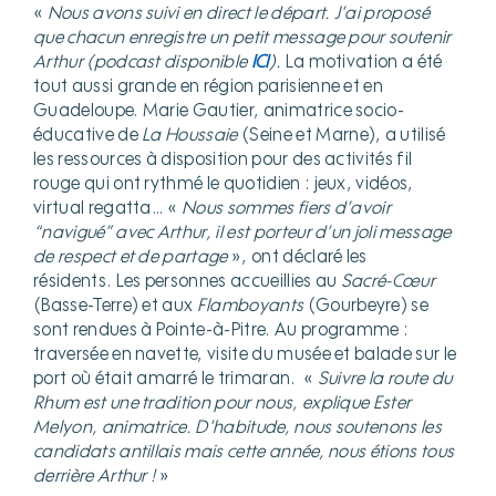
«
Nous avons suivi en direct le départ. J’ai proposé
que chacun enregistre un petit message pour soutenir
Arthur (podcast disponible
ICI
).
La motivation a été
tout aussi grande en région parisienne et en
Guadeloupe. Marie Gautier, animatrice socio-
éducative de
La Houssaie
(Seine et Marne), a utilisé
les ressources à disposition pour des activités fil
rouge qui ont rythmé le quotidien : jeux, vidéos,
virtual regatta… «
Nous sommes fiers d’avoir
“navigué” avec Arthur, il est porteur d’un joli message
de respect et de partage
», ont déclaré les
résidents. Les personnes accueillies au
Sacré-Cœur
(Basse-Terre) et aux
Flamboyants
(Gourbeyre) se
sont rendues à Pointe-à-Pitre. Au programme :
traversée en navette, visite du musée et balade sur le
port où était amarré le trimaran. «
Suivre la route du
Rhum est une tradition pour nous, explique Ester
Melyon, animatrice. D’habitude, nous soutenons les
candidats antillais mais cette année, nous étions tous
derrière Arthur !
»