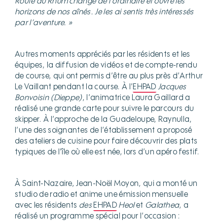
Route du Rhum change de l’ordinaire et ouvre les
horizons de nos aînés. Je les ai sentis très intéressés
par l’aventure. »
Autres moments appréciés par les résidents et les
équipes, la diffusion de vidéos et de compte-rendu
de course, qui ont permis d’être au plus près d’Arthur
Le Vaillant pendant la course. À l’
EHPAD
Jacques
Bonvoisin (Dieppe)
, l’animatrice Laura Gaillard a
réalisé une grande carte pour suivre le parcours du
skipper. À l’approche de la Guadeloupe, Raynulla,
l’une des soignantes de l’établissement a proposé
des ateliers de cuisine pour faire découvrir des plats
typiques de l’île où elle est née, lors d’un apéro festif.
À Saint-Nazaire, Jean-Noël Moyon, qui a monté un
studio de radio et anime une émission mensuelle
avec les résidents
des
EHPAD
Heol
et
Galathea
, a
réalisé un programme spécial pour l’occasion :