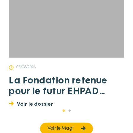
05/08/2026
La Fondation retenue
pour le futur EHPAD
d’Aiffres : un projet au
Voir le dossier
service du bien-vieillir et
du territoire Niortais
Voir le Mag'