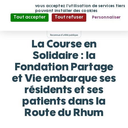
Panneau de gestion des cookies
En continuant
vous acceptez l'utilisation de services tiers
de défiler,
pouvant installer des cookies
04/11/2022
Tout accepter
Tout refuser
Personnaliser
Publication
Politique de confidentialité
[Dossier de presse]
La Course en
Solidaire : la
Fondation Partage
et Vie embarque ses
résidents et ses
patients dans la
Route du Rhum