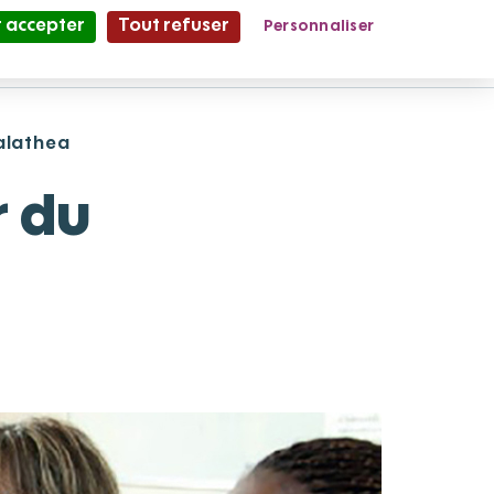
 accepter
Tout refuser
Personnaliser
Partage et Vie
le Mag'
lathea
r du