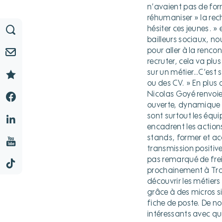
n’avaient pas de form
réhumaniser » la rech
hésiter ces jeunes. 
bailleurs sociaux, no
pour aller à la renc
recruter, cela va plu
sur un métier…C’est 
ou des CV. » En plus d
Nicolas Goyé renvoie
ouverte, dynamique e
sont surtout les équi
encadrent les actions 
stands, former et ac
transmission positive,
pas remarqué de frei
prochainement à Traje
découvrir les métier
grâce à des micros s
fiche de poste. De not
intéressants avec qui 