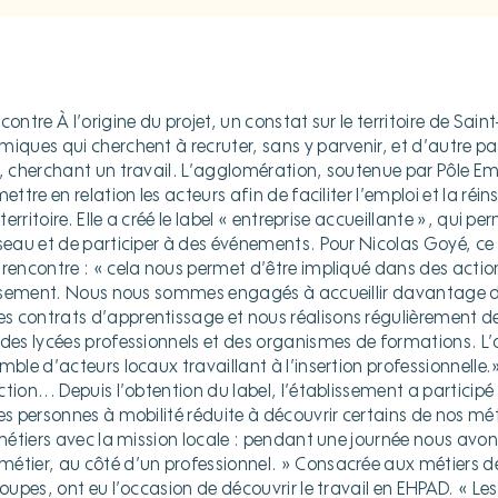
contre À l’origine du projet, un constat sur le territoire de Sain
miques qui cherchent à recruter, sans y parvenir, et d’autre pa
, cherchant un travail. L’agglomération, soutenue par Pôle Emp
ettre en relation les acteurs afin de faciliter l’emploi et la réin
 territoire. Elle a créé le label « entreprise accueillante », qui p
éseau et de participer à des événements. Pour Nicolas Goyé, ce
rencontre : « cela nous permet d’être impliqué dans des action
lissement. Nous nous sommes engagés à accueillir davantage d
 contrats d’apprentissage et nous réalisons régulièrement des
 des lycées professionnels et des organismes de formations. L’o
mble d’acteurs locaux travaillant à l’insertion professionnelle.
tion... Depuis l’obtention du label, l’établissement a participé 
les personnes à mobilité réduite à découvrir certains de nos mé
 métiers avec la mission locale : pendant une journée nous avon
étier, au côté d’un professionnel. » Consacrée aux métiers de 
roupes, ont eu l’occasion de découvrir le travail en EHPAD. « L