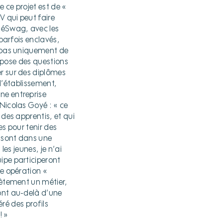
 ce projet est de «
V qui peut faire
itéSwag, avec les
 parfois enclavés,
t pas uniquement de
e pose des questions
er sur des diplômes
 l’établissement,
ne entreprise
Nicolas Goyé : « ce
 des apprentis, et qui
es pour tenir des
s sont dans une
les jeunes, je n’ai
ipe participeront
ne opération «
rètement un métier,
vont au-delà d’une
éré des profils
! »