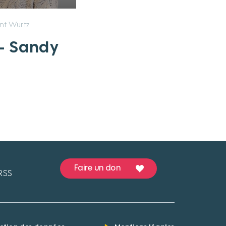
t Wurtz
 - Sandy
Faire un don
RSS