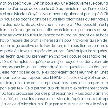
ation spécifique. C’était pour eux une découverte ! Le cœur de
erche d’emploi, de casser le côté administratif de l’envoi de C
» explique Nicolas Goyé. « Nous avons également participé à C
us nous déplaçons dans des quartiers prioritaires du territoire,
ontre des habitants qui cherchent un emploi. Mon objectif n’es
s loin : on échange, on conseille, on éclaire des personnes qui s
se baser avant tout sur la rencontre humaine, avant de se bas
’avoir repéré des profils intéressants pour travailler au sein de
 une image positive de la Fondation, et la positionne comme u
t prête à s’investir auprès des jeunes. Des équipes impliquées 
pes techniques qui prennent en charge l’accueil des stagiaires,
liées à l’emploi. Jusqu’à présent, j’ai toujours eu des volontair
compagner les jeunes, répondre à leurs questions. Les équipe
 elles font passer ce qu’elles apprécient dans leur métier. Chez 
n particulier par rapport aux EHPAD. » Nicolas Goyé et son équ
ctoire, un salon pour l’emploi sur trois jours, qui comporte u
s par le geste ». Cela permet aux visiteurs d’expérimenter conc
ituations proposées par des professionnels. « Les postulants 
re côté, on peut les conseiller » . Bilan de l’opération : « j’ai rep
j’ai envie d’aller plus loin. Et je pense que ce n’est que le début 