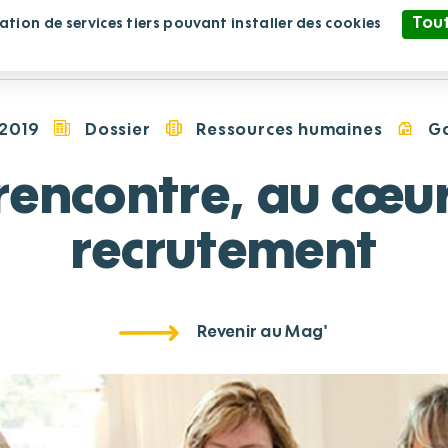
Tout
sation de services tiers pouvant installer des cookies
blissement
Nous rejoindre
Nous soutenir
Politique de confidentialité
/2019
Dossier
Ressources humaines
Ga
rencontre, au cœu
recrutement
Revenir au Mag'