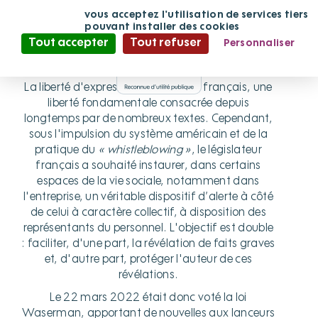
Panneau de gestion des cookies
En continuant
vous acceptez l'utilisation de services tiers
de défiler,
pouvant installer des cookies
Recueil et traitement des
Tout accepter
Tout refuser
Personnaliser
signalements émis par les
lanceurs d’alerte
Politique de confidentialité
La liberté d'expression est, en droit français, une
liberté fondamentale consacrée depuis
longtemps par de nombreux textes. Cependant,
sous l'impulsion du système américain et de la
pratique du
« whistleblowing »
, le législateur
français a souhaité instaurer, dans certains
espaces de la vie sociale, notamment dans
l'entreprise, un véritable dispositif d’alerte à côté
de celui à caractère collectif, à disposition des
représentants du personnel. L'objectif est double
: faciliter, d'une part, la révélation de faits graves
et, d'autre part, protéger l'auteur de ces
révélations.
Le 22 mars 2022 était donc voté la loi
Waserman, apportant de nouvelles aux lanceurs