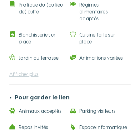
Pratique du (ou lieu
Régimes
de) culte
alimentaires
adaptés
Blanchisserie sur
Cuisine faite sur
place
place
Jardin ou terrasse
Animations variées
Afficher plus
Pour garder le lien
●
Animaux acceptés
Parking visiteurs
Repas invités
Espace informatique