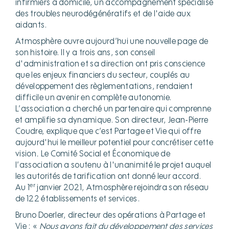
infirmiers à domicile, un accompagnement spécialisé
des troubles neurodégénératifs et de l'aide aux
aidants.
Atmosphère ouvre aujourd’hui une nouvelle page de
son histoire. Il y a trois ans, son conseil
d'administration et sa direction ont pris conscience
que les enjeux financiers du secteur, couplés au
développement des règlementations, rendaient
difficile un avenir en complète autonomie.
L’association a cherché un partenaire qui comprenne
et amplifie sa dynamique. Son directeur, Jean-Pierre
Coudre, explique que
c’est Partage et Vie qui offre
aujourd'hui le meilleur potentiel pour concrétiser cette
vision
.
Le Comité Social et Économique de
l’association a soutenu à l'unanimité le projet auquel
les autorités de tarification ont donné leur accord.
er
Au 1
janvier 2021, Atmosphère rejoindra son réseau
de 122 établissements et services.
Bruno Doerler, directeur des opérations à Partage et
Vie : «
Nous avons fait du développement des services