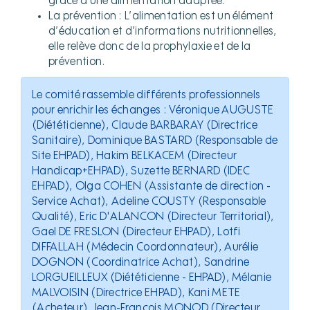
grâce à une alimentation adaptée.
La prévention : L’alimentation est un élément
d’éducation et d’informations nutritionnelles,
elle relève donc de la prophylaxie et de la
prévention.
Le comité rassemble différents professionnels
pour enrichir les échanges : Véronique AUGUSTE
(Diététicienne), Claude BARBARAY (Directrice
Sanitaire), Dominique BASTARD (Responsable de
Site EHPAD), Hakim BELKACEM (Directeur
Handicap+EHPAD), Suzette BERNARD (IDEC
EHPAD), Olga COHEN (Assistante de direction -
Service Achat), Adeline COUSTY (Responsable
Qualité), Eric D'ALANCON (Directeur Territorial),
Gael DE FRESLON (Directeur EHPAD), Lotfi
DIFFALLAH (Médecin Coordonnateur), Aurélie
DOGNON (Coordinatrice Achat), Sandrine
LORGUEILLEUX (Diététicienne - EHPAD), Mélanie
MALVOISIN (Directrice EHPAD), Kani METE
(Acheteur), Jean-François MONOD (Directeur