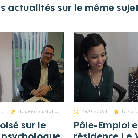
s actualités sur le même suje
r
Les Mazets de l'Argilier
28/05/2021
Le Val 
isé sur le
Pôle-Emploi e
 psychologue
résidence Le 