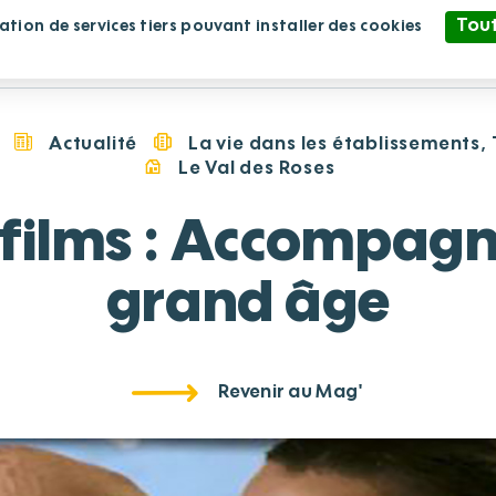
Tout
sation de services tiers pouvant installer des cookies
blissement
Nous rejoindre
Nous soutenir
Politique de confidentialité
Actualité
La vie dans les établissements
Le Val des Roses
films : Accompagn
grand âge
Revenir au Mag'