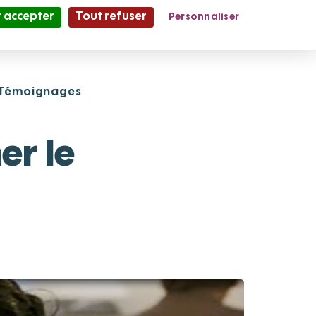
 accepter
Tout refuser
Personnaliser
Partage et Vie
le Mag'
Témoignages
er le