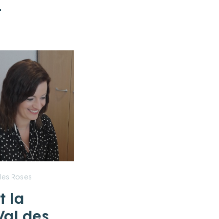
t
des Roses
t la
Val des