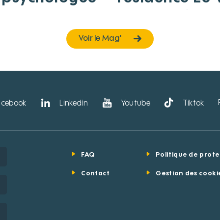
Roses présent
métiers de la
Voir le Mag'
Fondation
acebook
Linkedin
Youtube
Tiktok
FAQ
Politique de prot
Contact
Gestion des cooki