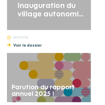
Inauguration du
village autonomie
d’Auberchicourt,
dernier né des
04/06/2026
projets de la
Voir le dossier
Fondation Partage
et Vie
Parution du rapport
annuel 2025 !