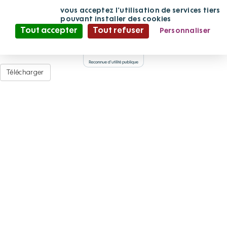
Noth-André Lalande web
Panneau de gestion des cookies
En continuant
vous acceptez l'utilisation de services tiers
de défiler,
pouvant installer des cookies
Tout accepter
Tout refuser
Personnaliser
Déposé par
Adminfpv
·
le 08/02/2023 à 10:37
A
Politique de confidentialité
Document Adobe Acrobat PDF (2,57
Mo
)
Télécharger