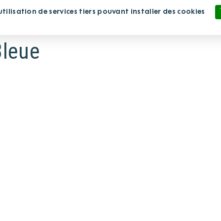
ilisation de services tiers pouvant installer des cookies
lissement
Nous rejoindre
Nous soutenir
Politique de confidentialité
leue