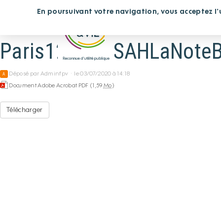
Panneau de gestion des cookies
En poursuivant votre navigation, vous acceptez l'ut
Vous cherchez un étab
Paris12-SAMSAHLaNoteB
Déposé par
Adminfpv
·
le 03/07/2020 à 14:18
A
Document Adobe Acrobat PDF (1,59
Mo
)
Télécharger