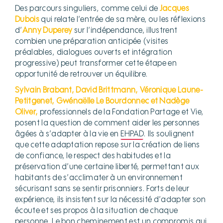
Des parcours singuliers, comme celui de
Jacques
Dubois
qui relate l’entrée de sa mère, ou les réflexions
d’
Anny Duperey
sur l’indépendance, illustrent
combien une préparation anticipée (visites
préalables, dialogues ouverts et intégration
progressive) peut transformer cette étape en
opportunité de retrouver un équilibre.
Sylvain Brabant, David Brittmann, Véronique Laune-
Petitgenet, Gwénaëlle Le Bourdonnec et Nadège
Oliver,
professionnels de la Fondation Partage et Vie,
posent la question de comment aider les personnes
âgées à s’adapter à la vie en
EHPAD
. Ils soulignent
que cette adaptation repose sur la création de liens
de confiance, le respect des habitudes et la
préservation d’une certaine liberté, permettant aux
habitants de s’acclimater à un environnement
sécurisant sans se sentir prisonniers. Forts de leur
expérience, ils insistent sur la nécessité d’adapter son
écoute et ses propos à la situation de chaque
personne. Le bon cheminement est un compromis qui