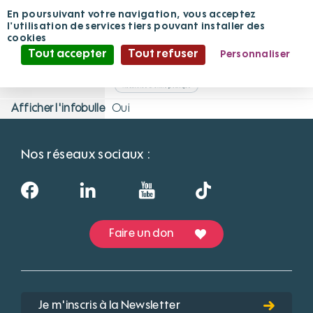
PASA
Panneau de gestion des cookies
En poursuivant votre navigation, vous acceptez
l'utilisation de services tiers pouvant installer des
cookies
A
Adminfpv
· le 26/11/2020 à 10:06
Tout accepter
Tout refuser
Personnaliser
Politique de confidentialité
Définition
Pôles d'activités et de soins adaptés
Afficher l'infobulle
Oui
Nos réseaux sociaux :
Faire un don
Je m'inscris à la Newsletter