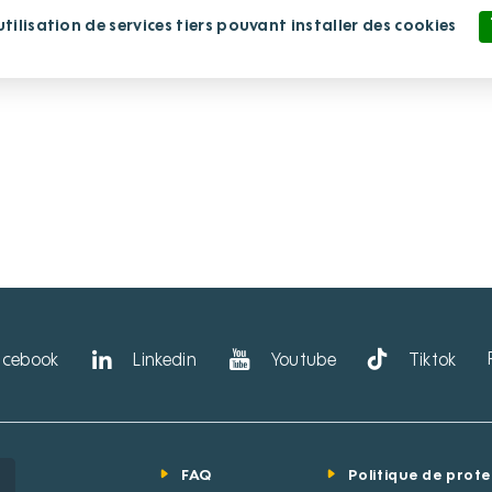
ilisation de services tiers pouvant installer des cookies
lissement
Nous rejoindre
Nous soutenir
Politique de confidentialité
acebook
Linkedin
Youtube
Tiktok
FAQ
Politique de prot