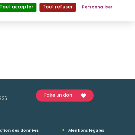
Tout accepter
Tout refuser
Personnaliser
Partage et Vie
le Mag'
Faire un don
RSS
ection des données
Mentions légales