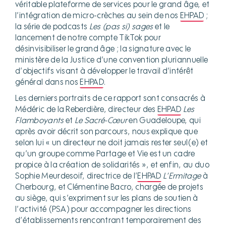
véritable plateforme de services pour le grand âge, et
l’intégration de micro-crèches au sein de nos
EHPAD
;
la série de podcasts
Les (pas si) sages
et le
lancement de notre compte TikTok pour
désinvisibiliser le grand âge ; la signature avec le
ministère de la Justice d’une convention pluriannuelle
d’objectifs visant à développer le travail d’intérêt
général dans nos
EHPAD
.
Les derniers portraits de ce rapport sont consacrés à
Médéric de la Reberdière, directeur des
EHPAD
Les
Flamboyants
et
Le Sacré-Cœur
en Guadeloupe, qui
après avoir décrit son parcours, nous explique que
selon lui « un directeur ne doit jamais rester seul(e) et
qu’un groupe comme Partage et Vie est un cadre
propice à la création de solidarités », et enfin, au duo
Sophie Meurdesoif, directrice de l’
EHPAD
L’Ermitage
à
Cherbourg, et Clémentine Bacro, chargée de projets
au siège, qui s’expriment sur les plans de soutien à
l’activité (PSA) pour accompagner les directions
d’établissements rencontrant temporairement des