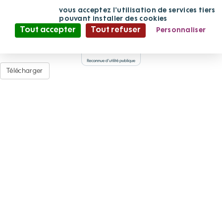
StNazaire Heol
Panneau de gestion des cookies
En continuant
vous acceptez l'utilisation de services tiers
de défiler,
pouvant installer des cookies
Tout accepter
Tout refuser
Personnaliser
Mis à jour par
Adminfpv
·
le 18/07/2025 à 14:50 · Version 2.0
A
Politique de confidentialité
Document Adobe Acrobat PDF (1,75
Mo
)
Télécharger