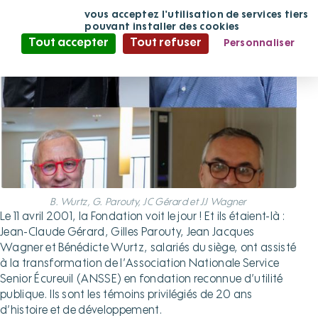
Panneau de gestion des cookies
En continuant
vous acceptez l'utilisation de services tiers
de défiler,
pouvant installer des cookies
Tout accepter
Tout refuser
Personnaliser
Politique de confidentialité
B. Wurtz, G. Parouty, JC Gérard et JJ Wagner
Le 11 avril 2001, la Fondation voit le jour ! Et ils étaient-là :
Jean-Claude Gérard, Gilles Parouty, Jean Jacques
Wagner et Bénédicte Wurtz, salariés du siège, ont assisté
à la transformation de l’Association Nationale Service
Senior Écureuil (ANSSE) en fondation reconnue d’utilité
publique. Ils sont les témoins privilégiés de 20 ans
d’histoire et de développement.