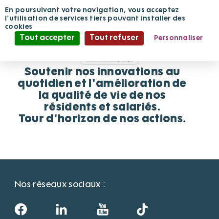
Panneau de gestion des cookies
En poursuivant votre navigation, vous acceptez
l'utilisation de services tiers pouvant installer des
cookies
Votre générosité IFI
Tout accepter
Tout refuser
Personnaliser
pour...
Politique de confidentialité
Soutenir nos innovations au
quotidien et l'amélioration de
la qualité de vie de nos
résidents et salariés.
Tour d'horizon de nos actions.
Nos réseaux sociaux :