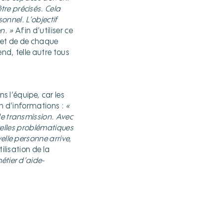
re précisés. Cela
onnel. L’objectif
en. »
Afin d’utiliser ce
 et de de chaque
end, telle autre tous
s l’équipe, car les
on d’informations :
«
de transmission. Avec
ntuelles problématiques
elle personne arrive,
ilisation de la
étier d’aide-