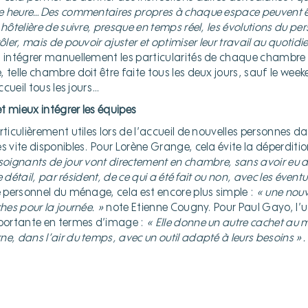
lle heure…Des commentaires propres à chaque espace peuvent êt
hôtelière de suivre, presque en temps réel, les évolutions du pers
ôler, mais de pouvoir ajuster et optimiser leur travail au quotidi
u intégrer manuellement les particularités de chaque chambre
 telle chambre doit être faite tous les deux jours, sauf le week
accueil tous les jours…
et mieux intégrer les équipes
rticulièrement utiles lors de l’accueil de nouvelles personnes dan
s vite disponibles. Pour Lorène Grange, cela évite la déperditi
-soignants de jour vont directement en chambre, sans avoir eu 
 le détail, par résident, de ce qui a été fait ou non, avec les éve
e personnel du ménage, cela est encore plus simple :
« une nouv
ches pour la journée. »
note Etienne Cougny. Pour Paul Gayo, l’ut
mportante en termes d’image :
« Elle donne un autre cachet au m
e, dans l’air du temps, avec un outil adapté à leurs besoins ».