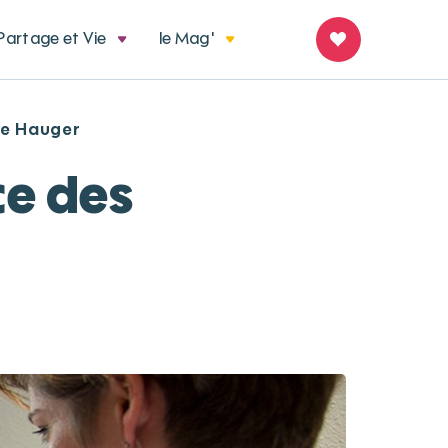
Partage et Vie
le Mag'
re Hauger
ce des