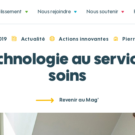
blissement
Nous rejoindre
Nous soutenir
019
Actualité
Actions innovantes
Pier
chnologie au servi
soins
Revenir au Mag'