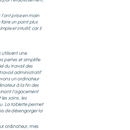
é par l’établissement,
ls l’ont prise en main
 faire un point plus
le et intuitif, car il
 utilisent une
es pertes et simplifie
iel du travail des
travail administratif
avons un ordinateur
inateur à la fin des
trainant l’agacement
les soins, les
du. La tablette permet
mis de désengorger la
sur ordinateur, mes