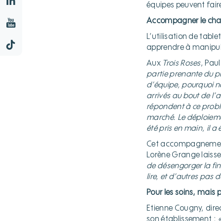
équipes peuvent fair
Accompagner le ch
L’utilisation de tabl
apprendre à manipul
Aux
Trois Roses
, Pau
partie prenante du p
d’équipe, pourquoi no
arrivés au bout de l’a
répondent à ce probl
marché. Le déploiement
été pris en main, il 
Cet accompagnement d
Lorène Grange laisse 
de désengorger la fi
lire, et d’autres pas 
Pour les soins, mais
Etienne Cougny, dire
son établissement :