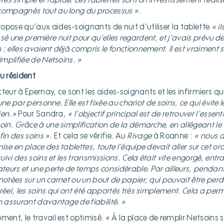
très simple et rapide. Les tablettes sont un investissement réalis
compagnés tout au long du processus »
.
opose qu’aux aides-soignants de nuit d’utiliser la tablette
« i
laissé une première nuit pour qu’elles regardent, et j’avais prévu de
 elles avaient déjà compris le fonctionnement. Il est vraiment simp
implifiée de Netsoins. »
u résident
teur à Epernay, ce sont les aides-soignants et les infirmiers qui
 une par personne. Elle est fixée au chariot de soins, ce qui évite l
dien.»
Pour Sandra,
« l’objectif principal est de retrouver l’essent
oin. Grâce à une simplification de la démarche, en allégeant le 
 fin des soins »
. Et cela se vérifie. Au
Rivage
à Roanne :
« nous 
se en place des tablettes, toute l’équipe devait aller sur cet ord
suivi des soins et les transmissions. Cela était vite engorgé, en
ateurs et une perte de temps considérable. Par ailleurs, pendant 
notées sur un carnet ou un bout de papier, qui pouvait être per
réel, les soins qui ont été apportés très simplement. Cela a per
n assurant davantage de fiabilité. »
ment, le travail est optimisé. « À la place de remplir Netsoins 