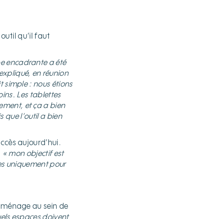
util qu’il faut
pe encadrante a été
xpliqué, en réunion
 simple : nous étions
oins. Les tablettes
ment, et ça a bien
s que l’outil a bien
uccès aujourd’hui.
:
« mon objectif est
res uniquement pour
de ménage au sein de
quels espaces doivent