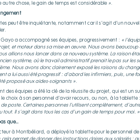
e autre chose, le gain de temps est considérable
»
.
angement
ettes peut être inquiétante, notamment car il s’agit d’un nouvel o
er.
l Gayo a accompagné ses équipes, progressivement :
« l’équi
rojet, et moteur dans sa mise en œuvre. Nous avons beaucoup e
us allions nous lancer dans ce nouveau système. La raison était
ncien système, où le travail administratif prenait le pas sur les s
ème. Nous avons donc clairement exposé les raisons du change
 a lui aussi été progressif : d’abord les infirmiers, puis, une foi
a été proposé aux aides-soignants »
.
es équipes a été la clé de la réussite du projet, qui est un s
le choix à son personnel d’avoir recours, ou non, à la tablette 
n de poste. Certaines personnes l’utilisent complètement, d’aut
du tout. Il s’agit dans tous les cas d’un gain de temps pour moi. »
 pas que…
cteur à Montbéliard, a déployé la tablette pour le personnel 
« cela permet de donner des instructions claires aux salariés : 