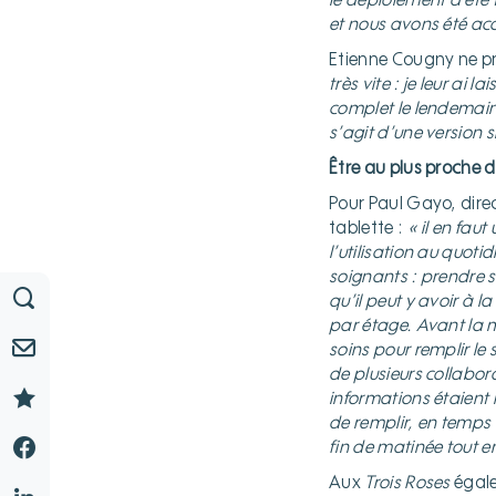
le déploiement a été 
et nous avons été ac
Etienne Cougny ne pr
très vite : je leur ai 
complet le lendemain :
s’agit d’une version s
Être au plus proche d
Pour Paul Gayo, direc
tablette :
« il en faut
l’utilisation au quoti
soignants : prendre s
qu’il peut y avoir à la
par étage. Avant la mi
soins pour remplir le 
de plusieurs collabor
informations étaient 
de remplir, en temps 
fin de matinée tout e
Aux
Trois Roses
égale