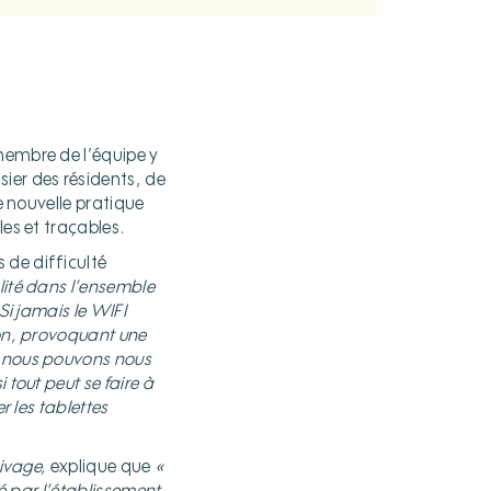
membre de l’équipe y
ier des résidents, de
e nouvelle pratique
les et traçables.
 de difficulté
lité dans l’ensemble
Si jamais le WIFI
ion, provoquant une
, nous pouvons nous
 tout peut se faire à
r les tablettes
ivage,
explique que
«