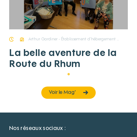
14/12/2022
Arthur Gardiner - Établissement d'hébergement pour personnes âgées dépendantes Arthur Gardiner - Soins de Suite et Réadaptation Clodomir Arnaud Galathea Heol L'Argentière L'Oeillet des Pins Le Bastidou Le Sacré-Cœur Les Flamboyants Les Lacs d'Orient - Établissements d’accueil médicalisés Les Lacs d'Orient - Foyer de Vie
La belle aventure de la
Route du Rhum
Voir le Mag'
Nos réseaux sociaux :