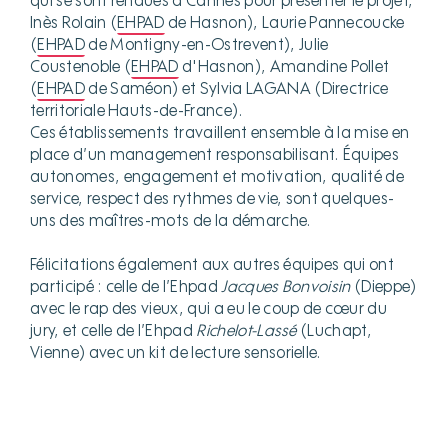
qui se sont rendues à Cannes pour présenter le projet,
Inès Rolain (
EHPAD
de Hasnon), Laurie Pannecoucke
(
EHPAD
de Montigny-en-Ostrevent), Julie
Coustenoble (
EHPAD
d'Hasnon), Amandine Pollet
(
EHPAD
de Saméon) et Sylvia LAGANA (Directrice
territoriale Hauts-de-France).
Ces établissements travaillent ensemble à la mise en
place d’un management responsabilisant. Équipes
autonomes, engagement et motivation, qualité de
service, respect des rythmes de vie, sont quelques-
uns des maîtres-mots de la démarche.
Félicitations également aux autres équipes qui ont
participé : celle de l’Ehpad
Jacques Bonvoisin
(Dieppe)
avec le rap des vieux, qui a eu le coup de cœur du
jury, et celle de l’Ehpad
Richelot-Lassé
(Luchapt,
Vienne) avec un kit de lecture sensorielle.