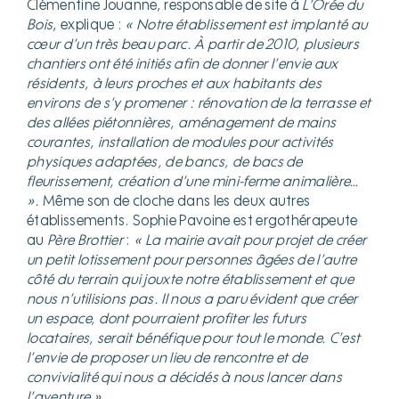
Clémentine Jouanne, responsable de site à
L’Orée du
Bois
, explique :
« Notre établissement est implanté au
cœur d’un très beau parc. À partir de 2010, plusieurs
chantiers ont été initiés afin de donner l’envie aux
résidents, à leurs proches et aux habitants des
environs de s’y promener : rénovation de la terrasse et
des allées piétonnières, aménagement de mains
courantes, installation de modules pour activités
physiques adaptées, de bancs, de bacs de
fleurissement, création d’une mini-ferme animalière…
».
Même son de cloche dans les deux autres
établissements. Sophie Pavoine est ergothérapeute
au
Père Brottier
:
« La mairie avait pour projet de créer
un petit lotissement pour personnes âgées de l’autre
côté du terrain qui jouxte notre établissement et que
nous n’utilisions pas. Il nous a paru évident que créer
un espace, dont pourraient profiter les futurs
locataires, serait bénéfique pour tout le monde. C’est
l’envie de proposer un lieu de rencontre et de
convivialité qui nous a décidés à nous lancer dans
l’aventure »
.