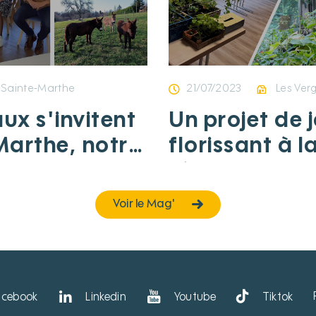
Sainte-Marthe
21/07/2023
Les Ver
ux s'invitent
Un projet de 
Marthe, notre
florissant à l
 La Tour-
résidence Les
(Dordogne)
(Noyarey)
Voir le Mag'
acebook
Linkedin
Youtube
Tiktok