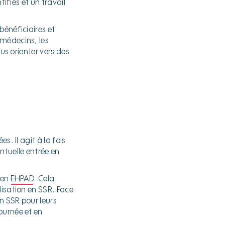
ifiés et un travail
bénéficiaires et
 médecins, les
us orienter vers des
. Il agit à la fois
ntuelle entrée en
 en
EHPAD
. Cela
lisation en SSR. Face
n SSR pour leurs
ournée et en