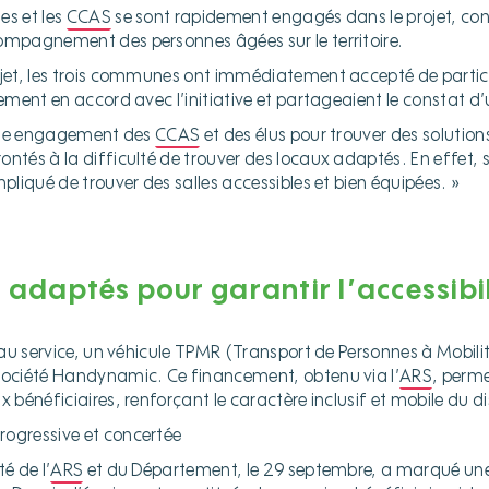
es et les
CCAS
se sont rapidement engagés dans le projet, cons
ompagnement des personnes âgées sur le territoire.
ojet, les trois communes ont immédiatement accepté de partic
nement en accord avec l’initiative et partageaient le constat d’
table engagement des
CCAS
et des élus pour trouver des solution
tés à la difficulté de trouver des locaux adaptés. En effet, si l
mpliqué de trouver des salles accessibles et bien équipées. »
adaptés pour garantir l’accessibil
s au service, un véhicule TPMR (Transport de Personnes à Mobili
société Handynamic. Ce financement, obtenu via l’
ARS
, perm
x bénéficiaires, renforçant le caractère inclusif et mobile du di
rogressive et concertée
é de l’
ARS
et du Département, le 29 septembre, a marqué une 