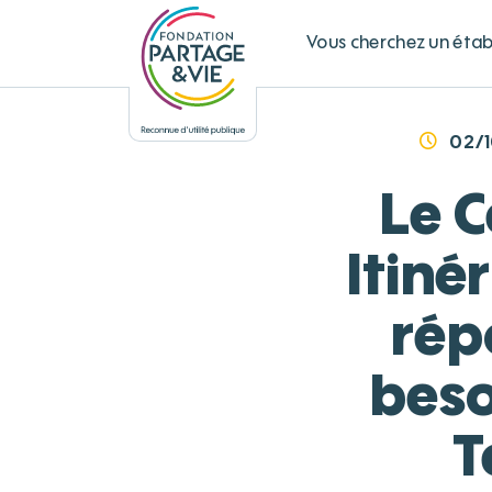
Panneau de gestion des cookies
Vous cherchez un éta
02/
Le C
Itiné
rép
beso
T