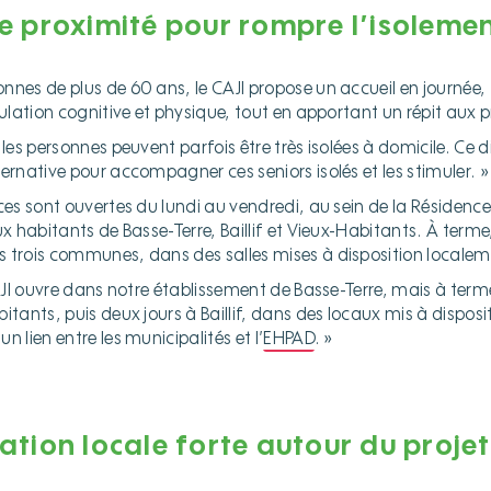
e proximité pour rompre l’isoleme
nnes de plus de 60 ans, le CAJI propose un accueil en journée, 
mulation cognitive et physique, tout en apportant un répit aux 
 les personnes peuvent parfois être très isolées à domicile. Ce d
ernative pour accompagner ces seniors isolés et les stimuler. »
aces sont ouvertes du lundi au vendredi, au sein de la Résidenc
ux habitants de Basse-Terre, Baillif et Vieux-Habitants. À terme,
 trois communes, dans des salles mises à disposition localem
CAJI ouvre dans notre établissement de Basse-Terre, mais à terme
itants, puis deux jours à Baillif, dans des locaux mis à disposit
n lien entre les municipalités et l’
EHPAD
. »
ation locale forte autour du projet