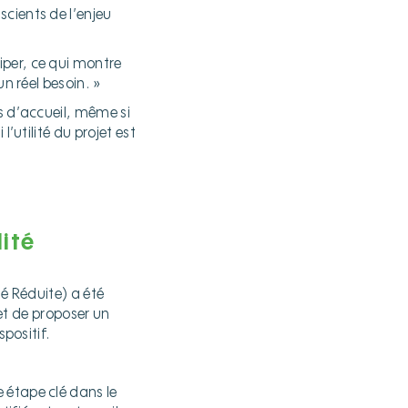
cients de l’enjeu
iper, ce qui montre
un réel besoin. »
s d’accueil, même si
’utilité du projet est
ité
té Réduite) a été
et de proposer un
spositif.
étape clé dans le