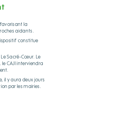
nt
favorisant la
proches aidants.
ispositif constitue
e Le Sacré-Cœur. Le
 le CAJI interviendra
ent.
, il y aura deux jours
ion par les mairies.