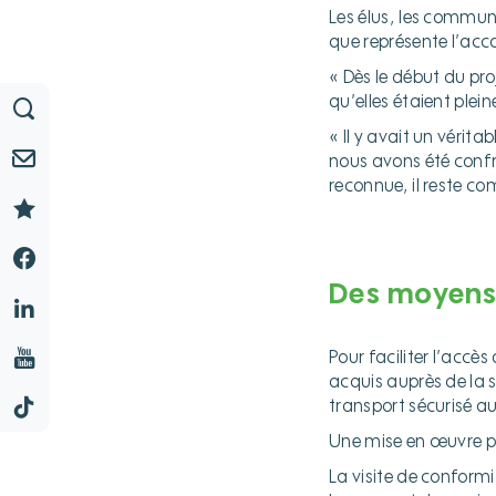
Les élus, les commun
que représente l’acc
« Dès le début du pr
qu’elles étaient plei
« Il y avait un véri
nous avons été confron
reconnue, il reste co
hh
hh
Des moyens 
hh
Pour faciliter l’accè
acquis auprès de la 
transport sécurisé au
Une mise en œuvre p
La visite de conformit