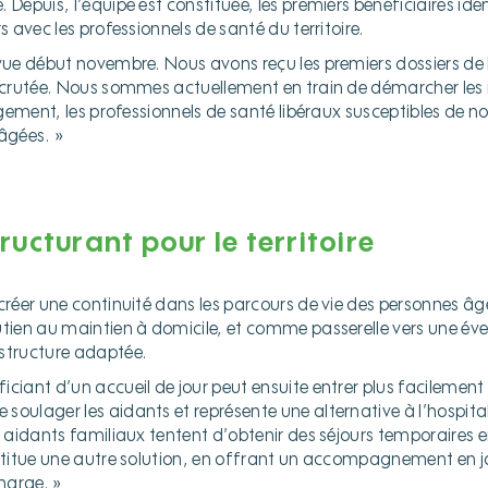
 Depuis, l’équipe est constituée, les premiers bénéficiaires ident
s avec les professionnels de santé du territoire.
évue début novembre. Nous avons reçu les premiers dossiers de 
recrutée. Nous sommes actuellement en train de démarcher les
argement, les professionnels de santé libéraux susceptibles de no
 âgées. »
ructurant pour le territoire
créer une continuité dans les parcours de vie des personnes âgées
utien au maintien à domicile, et comme passerelle vers une éve
structure adaptée.
iciant d’un accueil de jour peut ensuite entrer plus facilement
soulager les aidants et représente une alternative à l’hospita
s aidants familiaux tentent d’obtenir des séjours temporaires e
nstitue une autre solution, en offrant un accompagnement en j
charge. »