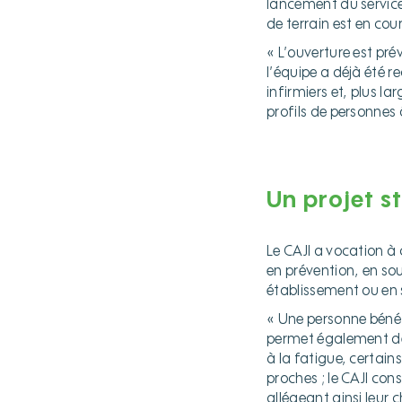
lancement du service.
de terrain est en cour
« L’ouverture est pr
l’équipe a déjà été 
infirmiers et, plus l
profils de personnes
hh
hh
Un projet st
hh
Le CAJI a vocation à 
en prévention, en so
établissement ou en 
« Une personne bénéf
permet également de 
à la fatigue, certain
proches ; le CAJI co
allégeant ainsi leur 