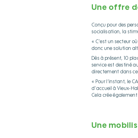
Une offre d
hh
Conçu pour des perso
socialisation, la sti
« C’est un secteur où
donc une solution alt
Dès à présent, 10 pl
service est destiné a
directement dans ces
« Pour l’instant, le 
d’accueil à Vieux-Hab
Cela crée également u
hh
hh
Une mobilis
hh