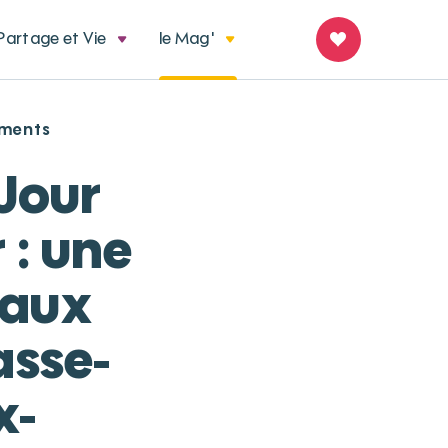
Partage et Vie
le Mag'
ements
 Jour
 : une
 aux
asse-
x-