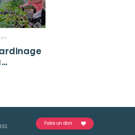
gers
jardinage
a
 Vergers
Faire un don
RSS