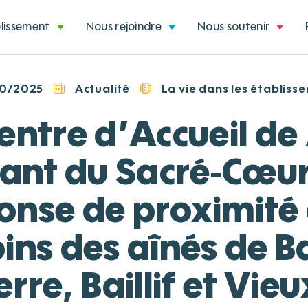
blissement
Nous rejoindre
Nous soutenir
10/2025
Actualité
La vie dans les établiss
entre d’Accueil de
rant du Sacré-Cœur
onse de proximité
ins des aînés de B
erre, Baillif et Vieu